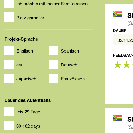
Ich möchte mit meiner Familie reisen
S
Platz garantiert
(S
DAUER
Projekt-Sprache
02/11/
Englisch
Spanisch
FEEDBACK
est
Deutsch
Japanisch
Französisch
Dauer des Aufenthalts
bis 29 Tage
S
30-182 days
(S