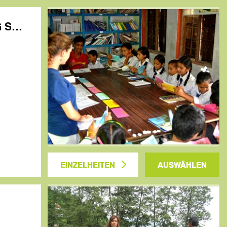
Nepal: CREATIVE CLASSROOMS: ENHANCING SCHOOLS and INSPIRI
EINZELHEITEN
AUSWÄHLEN