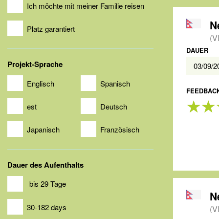
Ich möchte mit meiner Familie reisen
Platz garantiert
(V
DAUER
Projekt-Sprache
03/09/
Englisch
Spanisch
FEEDBACK
est
Deutsch
Japanisch
Französisch
Dauer des Aufenthalts
bis 29 Tage
N
30-182 days
(V