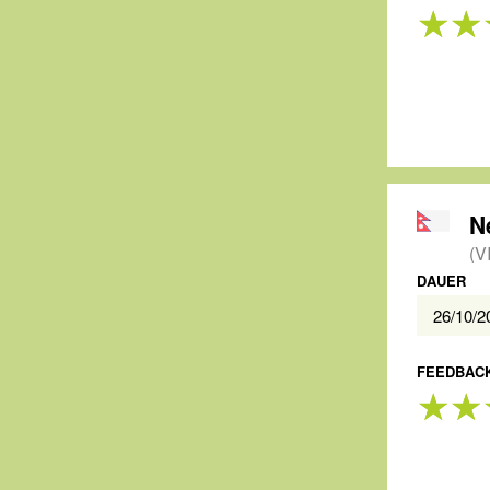
N
(V
DAUER
26/10/
FEEDBACK