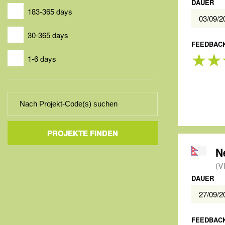
DAUER
183-365 days
03/09/
30-365 days
FEEDBACK
1-6 days
PROJEKTE FINDEN
N
(V
DAUER
27/09/
FEEDBACK