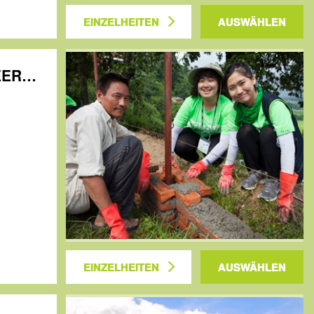
EINZELHEITEN
AUSWÄHLEN
Nepal: CELEBRATE THE POWER OF VOLUNTEERING
EINZELHEITEN
AUSWÄHLEN