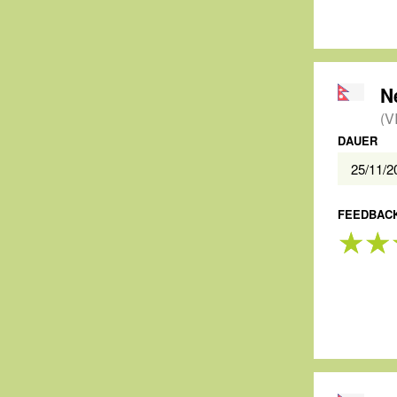
(V
DAUER
25/11/
FEEDBACK