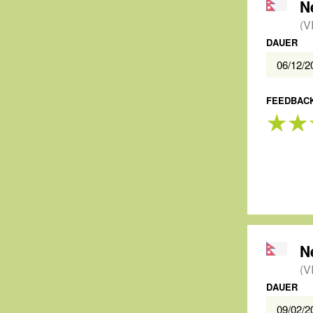
N
(V
DAUER
06/12/
FEEDBACK
N
(V
DAUER
09/02/