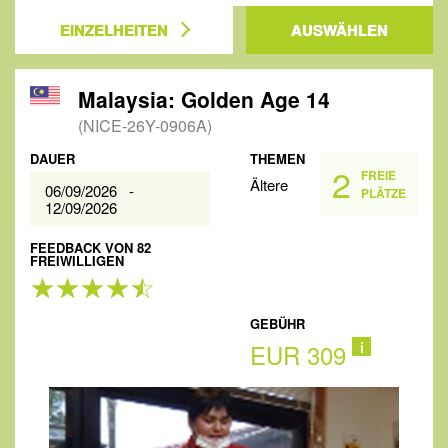
EINZELHEITEN
AUSWÄHLEN
Malaysia: Golden Age 14
(NICE-26Y-0906A)
DAUER
THEMEN
2
FREIE
Ältere
06/09/2026 -
PLÄTZE
12/09/2026
FEEDBACK VON 82
FREIWILLIGEN
GEBÜHR
EUR 309
i