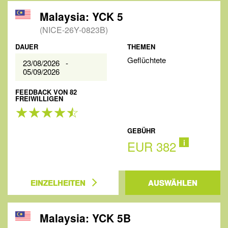
Malaysia: YCK 5
(NICE-26Y-0823B)
DAUER
THEMEN
Geflüchtete
23/08/2026 -
05/09/2026
FEEDBACK VON 82
FREIWILLIGEN
GEBÜHR
EUR 382
i
EINZELHEITEN
AUSWÄHLEN
Malaysia: YCK 5B