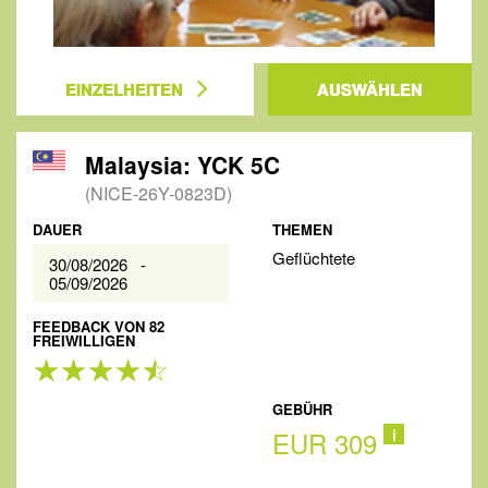
EINZELHEITEN
AUSWÄHLEN
Malaysia: YCK 5C
(NICE-26Y-0823D)
DAUER
THEMEN
Geflüchtete
30/08/2026 -
05/09/2026
FEEDBACK VON 82
FREIWILLIGEN
GEBÜHR
EUR 309
i