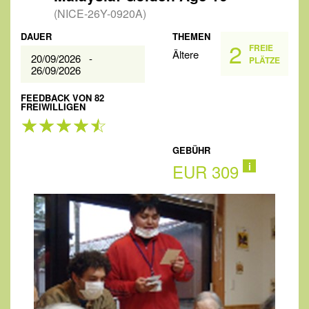
(NICE-26Y-0920A)
DAUER
THEMEN
2
FREIE
Ältere
20/09/2026 -
PLÄTZE
26/09/2026
FEEDBACK VON 82
FREIWILLIGEN
GEBÜHR
EUR 309
i