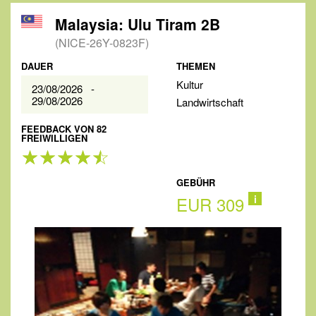
Malaysia: Ulu Tiram 2B
(NICE-26Y-0823F)
DAUER
THEMEN
Kultur
23/08/2026 -
29/08/2026
Landwirtschaft
FEEDBACK VON 82
FREIWILLIGEN
GEBÜHR
EUR 309
i