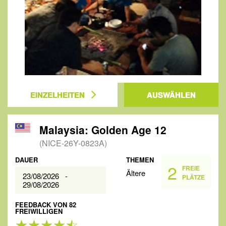
EINZELHEITEN
AUSWÄHLEN
Malaysia: Golden Age 12
(NICE-26Y-0823A)
DAUER
THEMEN
2
FREIE
Ältere
23/08/2026 -
PLÄTZE
29/08/2026
FEEDBACK VON 82
FREIWILLIGEN