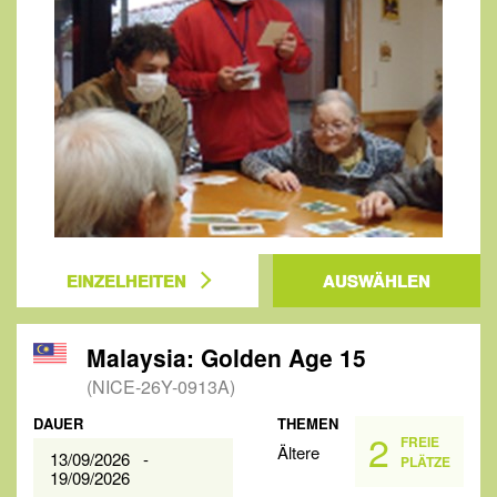
EINZELHEITEN
AUSWÄHLEN
Malaysia: Golden Age 15
(NICE-26Y-0913A)
DAUER
THEMEN
2
FREIE
Ältere
13/09/2026 -
PLÄTZE
19/09/2026