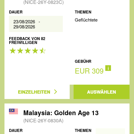
(NICE-26Y-0823C)
DAUER
THEMEN
Geflüchtete
23/08/2026 -
29/08/2026
FEEDBACK VON 82
FREIWILLIGEN
GEBÜHR
EUR 309
i
EINZELHEITEN
AUSWÄHLEN
Malaysia: Golden Age 13
(NICE-26Y-0830A)
DAUER
THEMEN