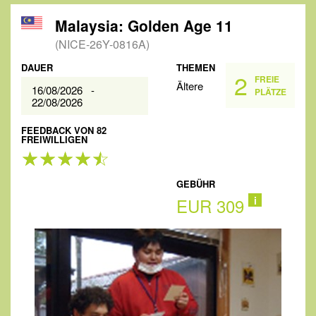
Malaysia: Golden Age 11
(NICE-26Y-0816A)
DAUER
THEMEN
2
FREIE
Ältere
16/08/2026 -
PLÄTZE
22/08/2026
FEEDBACK VON 82
FREIWILLIGEN
GEBÜHR
EUR 309
i