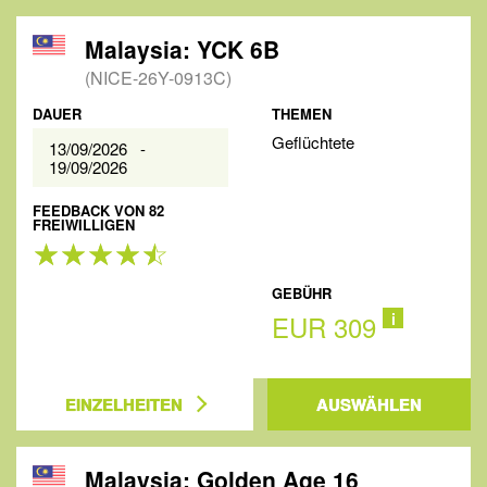
Malaysia: YCK 6B
(NICE-26Y-0913C)
DAUER
THEMEN
Geflüchtete
13/09/2026 -
19/09/2026
FEEDBACK VON 82
FREIWILLIGEN
GEBÜHR
EUR 309
i
EINZELHEITEN
AUSWÄHLEN
Malaysia: Golden Age 16