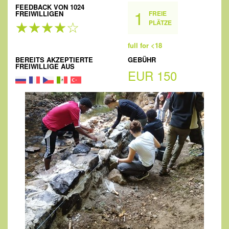
FEEDBACK VON 1024
1
FREIWILLIGEN
FREIE
PLÄTZE
full for <18
BEREITS AKZEPTIERTE
GEBÜHR
FREIWILLIGE AUS
EUR 150