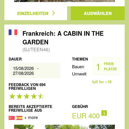
EINZELHEITEN
AUSWÄHLEN
Frankreich: A CABIN IN THE
GARDEN
(SJ/TEEN46)
DAUER
THEMEN
1
FREIE
Bauen
15/08/2026 -
PLÄTZE
27/08/2026
Umwelt
full for <18
FEEDBACK VON 694
FREIWILLIGEN
BEREITS AKZEPTIERTE
GEBÜHR
FREIWILLIGE AUS
EUR 400
i
+ more