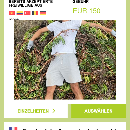
BEREITS AKZEPTIERTE
GEBÜHR
FREIWILLIGE AUS
EUR 150
+
more
EINZELHEITEN
AUSWÄHLEN