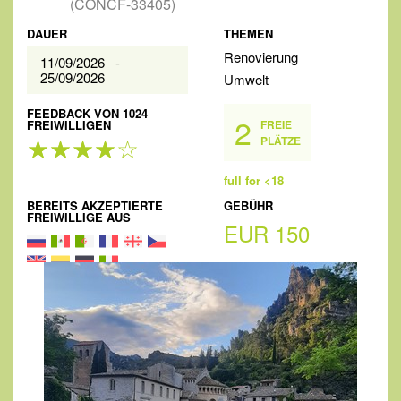
(CONCF-33405)
DAUER
THEMEN
Renovierung
11/09/2026 -
25/09/2026
Umwelt
FEEDBACK VON 1024
2
FREIWILLIGEN
FREIE
PLÄTZE
full for <18
BEREITS AKZEPTIERTE
GEBÜHR
FREIWILLIGE AUS
EUR 150