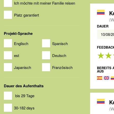
Ich möchte mit meiner Familie reisen
K
Platz garantiert
(W
DAUER
Projekt-Sprache
10/08/
Englisch
Spanisch
FEEDBACK
est
Deutsch
Japanisch
Französisch
BEREITS 
AUS
Dauer des Aufenthalts
bis 29 Tage
K
30-182 days
(W